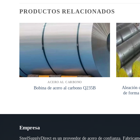
PRODUCTOS RELACIONADOS
ACERO AL CARBONO
Aleación d
Bobina de acero al carbono Q235B
de forma 
Empresa
SteelSupplyDirect es un proveedor de acero de confianza. Fabricam