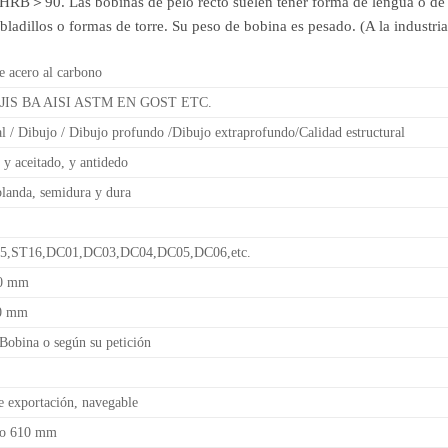
 HRB＞90. Las bobinas de pelo recto suelen tener forma de lengua o de c
dillos o formas de torre. Su peso de bobina es pesado. (A la industria g
e acero al carbono
JIS BA AISI ASTM EN GOST ETC.
l / Dibujo / Dibujo profundo /Dibujo extraprofundo/Calidad estructural
y aceitado, y antidedo
blanda, semidura y dura
5,ST16,DC01,DC03,DC04,DC05,DC06,etc.
,0 mm
0 mm
obina o según su petición
 exportación, navegable
o 610 mm