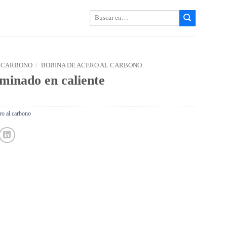
Buscar:
 CARBONO
/
BOBINA DE ACERO AL CARBONO
minado en caliente
ro al carbono