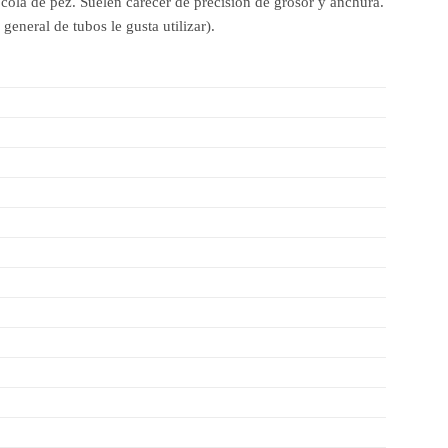
ola de pez. Suelen carecer de precisión de grosor y anchura.
eneral de tubos le gusta utilizar).