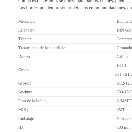
bobina es de 760mm, se utiliza para barcos, coches, puentes,
Los bordes pueden presentar defectos como ondulaciones, dobla
Mercancía:
Bobina d
Estándar:
DIN GB 
Técnica:
Comercia
Tratamiento de la superficie:
Cromado 
Dureza:
Calidad 
DC01
Grado:
ST14,ST1
Grosor:
0,12-12
Anchura:
600-150
Peso de la bobina:
3-34MT/B
MOQ:
5MT
Embalaje:
Norma de
ID:
508 mm 