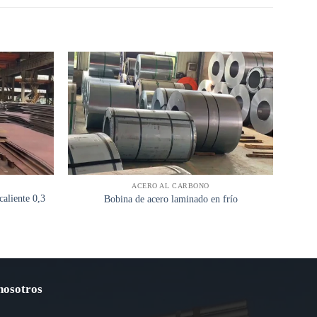
ACERO AL CARBONO
aliente 0,3
Tubo
Bobina de acero laminado en frío
nosotros