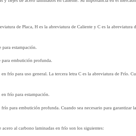
 y flejes de acero laminados en caliente. Su importancia en el mercad
reviatura de Placa, H es la abreviatura de Caliente y C es la abreviatura
e para estampación.
e para embutición profunda.
n frío para uso general. La tercera letra C es la abreviatura de Frío. C
 en frío para estampación.
 frío para embutición profunda. Cuando sea necesario para garantizar la
 acero al carbono laminadas en frío son los siguientes: