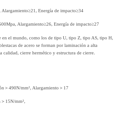
Alargamiento≥21, Energía de impacto≥34
00Mpa, Alargamiento≥26, Energía de impacto≥27
e en el mundo, como los de tipo U, tipo Z, tipo AS, tipo H,
blestacas de acero se forman por laminación a alta
 calidad, cierre hermético y estructura de cierre.
ción＞490N/mm², Alargamiento＞17
ón＞15N/mm²,