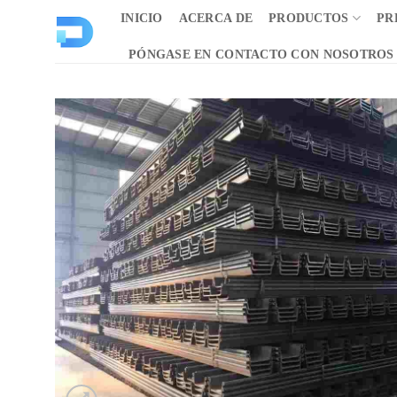
Saltar
INICIO
ACERCA DE
PRODUCTOS
PR
al
contenido
PÓNGASE EN CONTACTO CON NOSOTROS