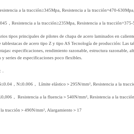
ia a la tracción≥345Mpa, Resistencia a la tracción=470-630Mpa, 
esistencia a la tracción≥235Mpa, Resistencia a la tracción=375-5
rios tipos principales de pilotes de chapa de acero laminados en calient
 tablestacas de acero tipo Z y tipo AS Tecnología de producción: Las ta
ajas: especificaciones, rendimiento razonable, estructura razonable, alta
y series de especificaciones poco flexibles.
：.
04，N≤0.006， Límite elástico＞295N/mm², Resistencia a la trac
， Resistencia a la fluencia＞540N/mm², Resistencia a la tracci
a la tracción＞490N/mm², Alargamiento＞17