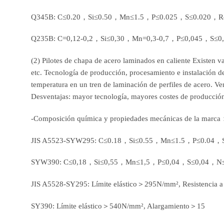
Q345B: C≤0.20，Si≤0.50，Mn≤1.5，P≤0.025，S≤0.020，Resistenc
Q235B: C=0,12-0,2，Si≤0,30，Mn=0,3-0,7，P≤0,045，S≤0,045，R
(2) Pilotes de chapa de acero laminados en caliente Existen va
etc. Tecnología de producción, procesamiento e instalación de
temperatura en un tren de laminación de perfiles de acero. Vent
Desventajas: mayor tecnología, mayores costes de producción 
-Composición química y propiedades mecánicas de la marca
JIS A5523-SYW295: C≤0.18，Si≤0.55，Mn≤1.5，P≤0.04，S≤0.
SYW390: C≤0,18，Si≤0,55，Mn≤1,5，P≤0,04，S≤0,04，N≤0,006
JIS A5528-SY295: Límite elástico＞295N/mm², Resistencia 
SY390: Límite elástico＞540N/mm², Alargamiento＞15