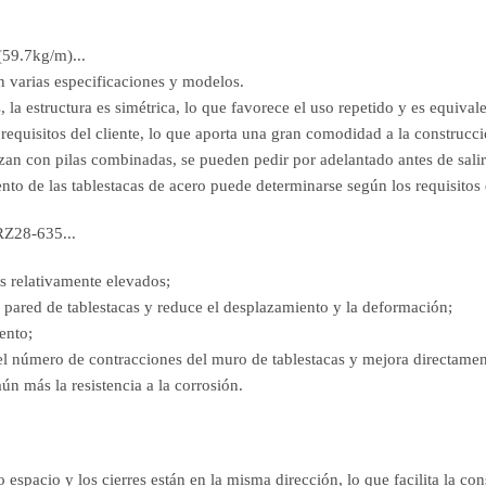
59.7kg/m)...
n varias especificaciones y modelos.
a estructura es simétrica, lo que favorece el uso repetido y es equivale
requisitos del cliente, lo que aporta una gran comodidad a la construcci
zan con pilas combinadas, se pueden pedir por adelantado antes de salir 
ento de las tablestacas de acero puede determinarse según los requisitos d
Z28-635...
s relativamente elevados;
 pared de tablestacas y reduce el desplazamiento y la deformación;
ento;
 el número de contracciones del muro de tablestacas y mejora directame
n más la resistencia a la corrosión.
o espacio y los cierres están en la misma dirección, lo que facilita la 