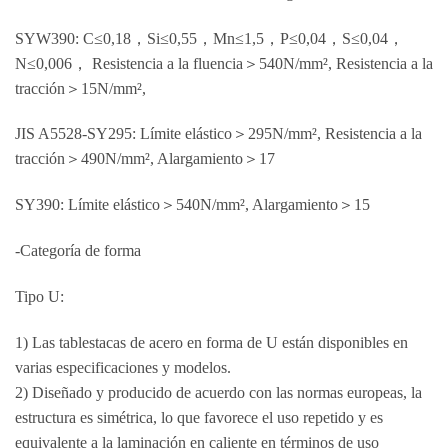
SYW390: C≤0,18，Si≤0,55，Mn≤1,5，P≤0,04，S≤0,04，
N≤0,006， Resistencia a la fluencia＞540N/mm², Resistencia a la
tracción＞15N/mm²,
JIS A5528-SY295: Límite elástico＞295N/mm², Resistencia a la
tracción＞490N/mm², Alargamiento＞17
SY390: Límite elástico＞540N/mm², Alargamiento＞15
-Categoría de forma
Tipo U:
1) Las tablestacas de acero en forma de U están disponibles en
varias especificaciones y modelos.
2) Diseñado y producido de acuerdo con las normas europeas, la
estructura es simétrica, lo que favorece el uso repetido y es
equivalente a la laminación en caliente en términos de uso