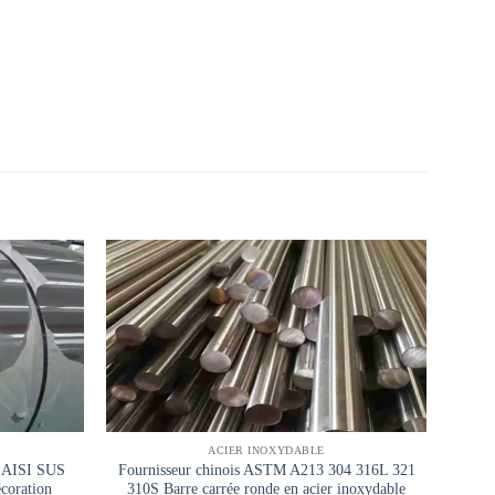
ACIER INOXYDABLE
M AISI SUS
Fournisseur chinois ASTM A213 304 316L 321
Best 
écoration
310S Barre carrée ronde en acier inoxydable
High 