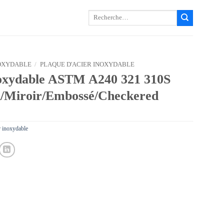
Recherche
pour :
OXYDABLE
/
PLAQUE D'ACIER INOXYDABLE
noxydable ASTM A240 321 310S
K/Miroir/Embossé/Checkered
r inoxydable