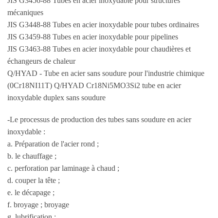
JIS G3456-88 Tubes en acier inoxydable pour structures
mécaniques
JIS G3448-88 Tubes en acier inoxydable pour tubes ordinaires
JIS G3459-88 Tubes en acier inoxydable pour pipelines
JIS G3463-88 Tubes en acier inoxydable pour chaudières et
échangeurs de chaleur
Q/HYAD - Tube en acier sans soudure pour l'industrie chimique
(0Cr18NI11T) Q/HYAD Cr18Ni5MO3Si2 tube en acier
inoxydable duplex sans soudure
-Le processus de production des tubes sans soudure en acier
inoxydable :
a. Préparation de l'acier rond ;
b. le chauffage ;
c. perforation par laminage à chaud ;
d. couper la tête ;
e. le décapage ;
f. broyage ; broyage
g. lubrification ;