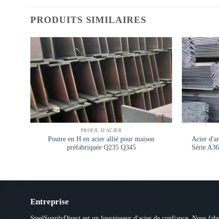
PRODUITS SIMILAIRES
PROFIL D'ACIER
Poutre en H en acier allié pour maison
Acier d'a
préfabriquée Q235 Q345
Série A36 
Entreprise
SteelSupplyDirect est un fournisseur d'acier de confiance. Nous fab