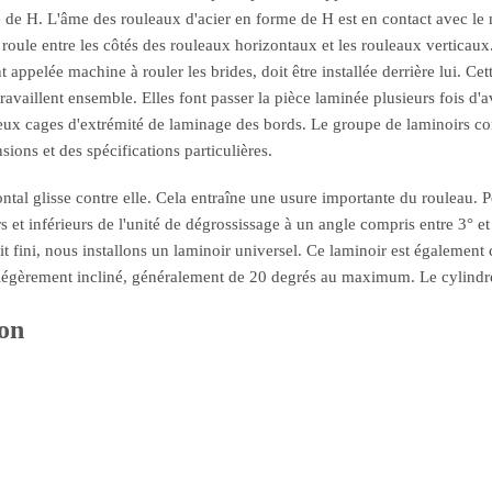
me de H. L'âme des rouleaux d'acier en forme de H est en contact avec le 
roule entre les côtés des rouleaux horizontaux et les rouleaux verticaux.
appelée machine à rouler les brides, doit être installée derrière lui. Cet
travaillent ensemble. Elles font passer la pièce laminée plusieurs fois d'a
deux cages d'extrémité de laminage des bords. Le groupe de laminoirs co
ions et des spécifications particulières.
ontal glisse contre elle. Cela entraîne une usure importante du rouleau. 
s et inférieurs de l'unité de dégrossissage à un angle compris entre 3° e
uit fini, nous installons un laminoir universel. Ce laminoir est égalemen
t légèrement incliné, généralement de 20 degrés au maximum. Le cylindre 
on