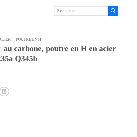
Recherche
pour :
ACIER
/
POUTRE EN H
 au carbone, poutre en H en acier
235a Q345b