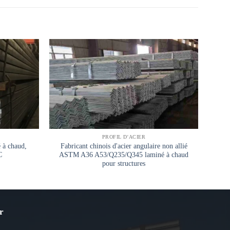
PROFIL D'ACIER
 à chaud,
Fabricant chinois d'acier angulaire non allié
Palp
C
ASTM A36 A53/Q235/Q345 laminé à chaud
pour structures
r