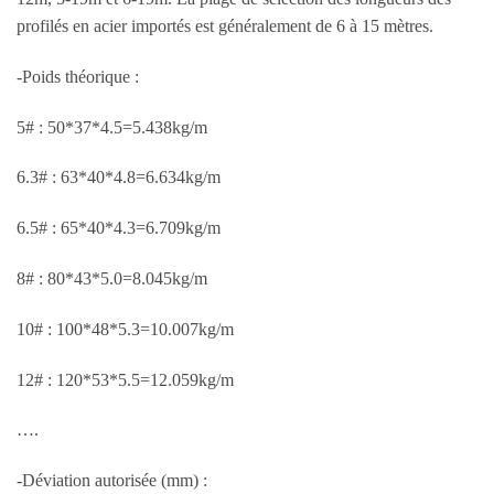
profilés en acier importés est généralement de 6 à 15 mètres.
-Poids théorique :
5# : 50*37*4.5=5.438kg/m
6.3# : 63*40*4.8=6.634kg/m
6.5# : 65*40*4.3=6.709kg/m
8# : 80*43*5.0=8.045kg/m
10# : 100*48*5.3=10.007kg/m
12# : 120*53*5.5=12.059kg/m
….
-Déviation autorisée (mm) :