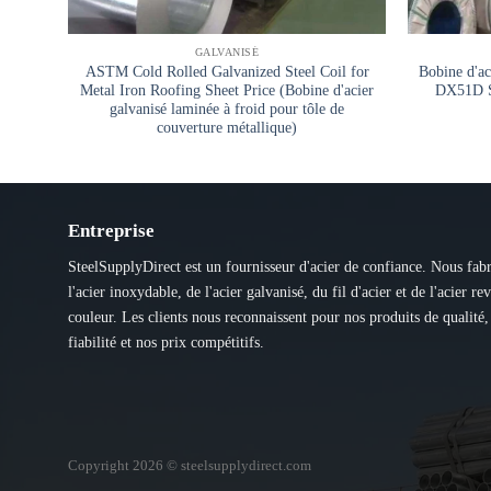
GALVANISÉ
ASTM Cold Rolled Galvanized Steel Coil for
Bobine d'ac
Metal Iron Roofing Sheet Price (Bobine d'acier
DX51D SG
galvanisé laminée à froid pour tôle de
couverture métallique)
Entreprise
SteelSupplyDirect est un fournisseur d'acier de confiance. Nous fab
l'acier inoxydable, de l'acier galvanisé, du fil d'acier et de l'acier re
couleur. Les clients nous reconnaissent pour nos produits de qualité,
fiabilité et nos prix compétitifs.
Copyright 2026 © steelsupplydirect.com