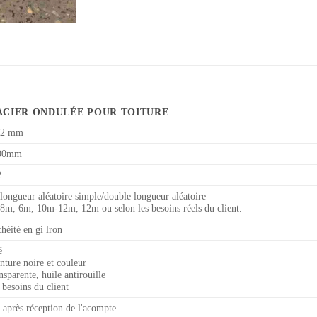
ACIER ONDULÉE POUR TOITURE
,2 mm
00mm
2
longueur aléatoire simple/double longueur aléatoire
m, 6m, 10m-12m, 12m ou selon les besoins réels du client.
héité en gi lron
é
nture noire et couleur
nsparente, huile antirouille
 besoins du client
s après réception de l'acompte