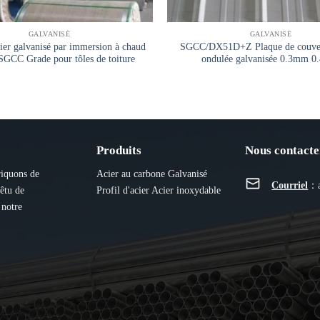
GALVANISÉ
GALVANISÉ
ier galvanisé par immersion à chaud
SGCC/DX51D+Z Plaque de couver
CC Grade pour tôles de toiture
ondulée galvanisée 0.3mm 
Produits
Nous contacte
riquons de
Acier au carbone
Galvanisé
Courriel
：
vêtu de
Profil d'acier
Acier inoxydable
 notre