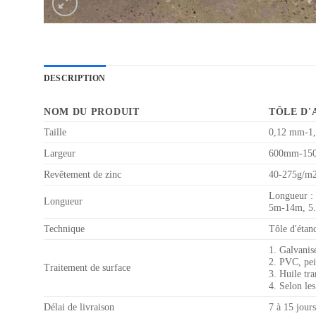
DESCRIPTION
NOM DU PRODUIT
TÔLE D'
Taille
0,12 mm-1
Largeur
600mm-15
Revêtement de zinc
40-275g/m
Longueur : 
Longueur
5m-14m, 5.8
Technique
Tôle d'étanc
1. Galvanis
2. PVC, pei
Traitement de surface
3. Huile tra
4. Selon les
Délai de livraison
7 à 15 jour