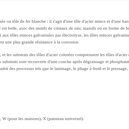
e ou tôle de fer blanche : il s'agit d'une tôle d'acier mince et d'une ba
r est belle, avec des motifs de cristaux de zinc massifs ou en forme de fe
t aux tôles minces galvanisées par électrolyse, les tôles minces galvani
nt une plus grande résistance à la corrosion.
 et les substrats des tôles d'acier colorées comprennent les tôles d'acier é
Les substrats sont recouverts d'une couche après dégraissage et phosphata
ée subit des processus tels que le laminage, le pliage à froid et le press
), W (pour les maisons), X (panneau universel).