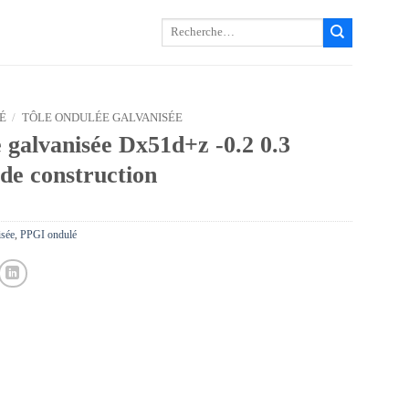
Recherche
pour :
É
/
TÔLE ONDULÉE GALVANISÉE
 galvanisée Dx51d+z -0.2 0.3
e construction
isée
,
PPGI ondulé