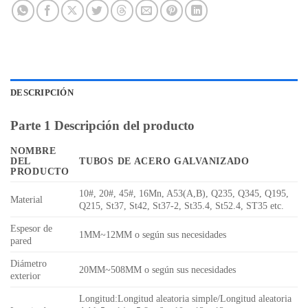
DESCRIPCIÓN
Parte 1 Descripción del producto
NOMBRE
DEL
TUBOS DE ACERO GALVANIZADO
PRODUCTO
10#, 20#, 45#, 16Mn, A53(A,B), Q235, Q345, Q195,
Material
Q215, St37, St42, St37-2, St35.4, St52.4, ST35 etc.
Espesor de
1MM~12MM o según sus necesidades
pared
Diámetro
20MM~508MM o según sus necesidades
exterior
Longitud:Longitud aleatoria simple/Longitud aleatoria