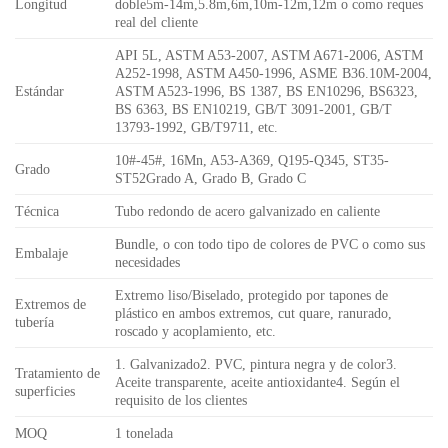
Longitud
doble5m-14m,5.8m,6m,10m-12m,12m o como reques
real del cliente
API 5L, ASTM A53-2007, ASTM A671-2006, ASTM
A252-1998, ASTM A450-1996, ASME B36.10M-2004,
Estándar
ASTM A523-1996, BS 1387, BS EN10296, BS6323,
BS 6363, BS EN10219, GB/T 3091-2001, GB/T
13793-1992, GB/T9711, etc.
10#-45#, 16Mn, A53-A369, Q195-Q345, ST35-
Grado
ST52Grado A, Grado B, Grado C
Técnica
Tubo redondo de acero galvanizado en caliente
Bundle, o con todo tipo de colores de PVC o como sus
Embalaje
necesidades
Extremo liso/Biselado, protegido por tapones de
Extremos de
plástico en ambos extremos, cut quare, ranurado,
tubería
roscado y acoplamiento, etc.
1. Galvanizado2. PVC, pintura negra y de color3.
Tratamiento de
Aceite transparente, aceite antioxidante4. Según el
superficies
requisito de los clientes
MOQ
1 tonelada