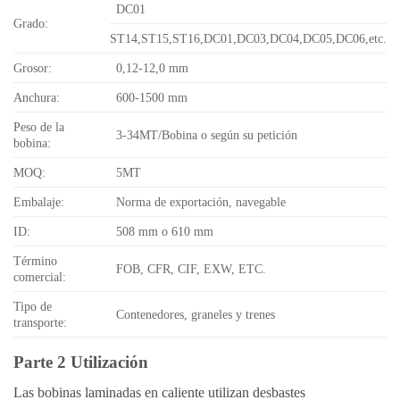
DC01
Grado:
ST14,ST15,ST16,DC01,DC03,DC04,DC05,DC06,etc.
Grosor:
0,12-12,0 mm
Anchura:
600-1500 mm
Peso de la
3-34MT/Bobina o según su petición
bobina:
MOQ:
5MT
Embalaje:
Norma de exportación, navegable
ID:
508 mm o 610 mm
Término
FOB, CFR, CIF, EXW, ETC.
comercial:
Tipo de
Contenedores, graneles y trenes
transporte:
Parte 2 Utilización
Las bobinas laminadas en caliente utilizan desbastes