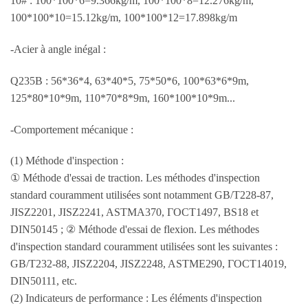
10# : 100*100*6=9.366kg/m, 100*100*8=12.276kg/m,
100*100*10=15.12kg/m, 100*100*12=17.898kg/m
-Acier à angle inégal :
Q235B : 56*36*4, 63*40*5, 75*50*6, 100*63*6*9m,
125*80*10*9m, 110*70*8*9m, 160*100*10*9m...
-Comportement mécanique :
(1) Méthode d'inspection :
① Méthode d'essai de traction. Les méthodes d'inspection
standard couramment utilisées sont notamment GB/T228-87,
JISZ2201, JISZ2241, ASTMA370, ГОСТ1497, BS18 et
DIN50145 ; ② Méthode d'essai de flexion. Les méthodes
d'inspection standard couramment utilisées sont les suivantes :
GB/T232-88, JISZ2204, JISZ2248, ASTME290, ГОСТ14019,
DIN50111, etc.
(2) Indicateurs de performance : Les éléments d'inspection