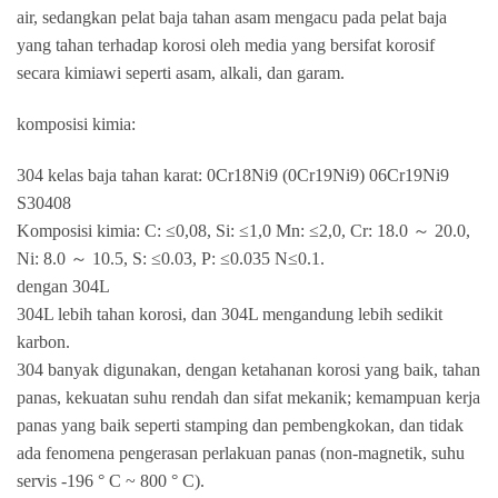
air, sedangkan pelat baja tahan asam mengacu pada pelat baja
yang tahan terhadap korosi oleh media yang bersifat korosif
secara kimiawi seperti asam, alkali, dan garam.
komposisi kimia:
304 kelas baja tahan karat: 0Cr18Ni9 (0Cr19Ni9) 06Cr19Ni9
S30408
Komposisi kimia: C: ≤0,08, Si: ≤1,0 Mn: ≤2,0, Cr: 18.0 ～ 20.0,
Ni: 8.0 ～ 10.5, S: ≤0.03, P: ≤0.035 N≤0.1.
dengan 304L
304L lebih tahan korosi, dan 304L mengandung lebih sedikit
karbon.
304 banyak digunakan, dengan ketahanan korosi yang baik, tahan
panas, kekuatan suhu rendah dan sifat mekanik; kemampuan kerja
panas yang baik seperti stamping dan pembengkokan, dan tidak
ada fenomena pengerasan perlakuan panas (non-magnetik, suhu
servis -196 ° C ~ 800 ° C).