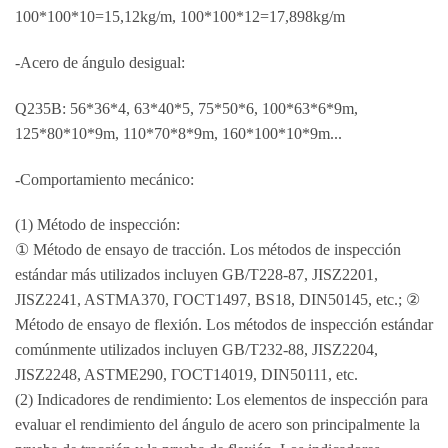
100*100*10=15,12kg/m, 100*100*12=17,898kg/m
-Acero de ángulo desigual:
Q235B: 56*36*4, 63*40*5, 75*50*6, 100*63*6*9m,
125*80*10*9m, 110*70*8*9m, 160*100*10*9m...
-Comportamiento mecánico:
(1) Método de inspección:
① Método de ensayo de tracción. Los métodos de inspección
estándar más utilizados incluyen GB/T228-87, JISZ2201,
JISZ2241, ASTMA370, ГОСТ1497, BS18, DIN50145, etc.; ②
Método de ensayo de flexión. Los métodos de inspección estándar
comúnmente utilizados incluyen GB/T232-88, JISZ2204,
JISZ2248, ASTME290, ГОСТ14019, DIN50111, etc.
(2) Indicadores de rendimiento: Los elementos de inspección para
evaluar el rendimiento del ángulo de acero son principalmente la