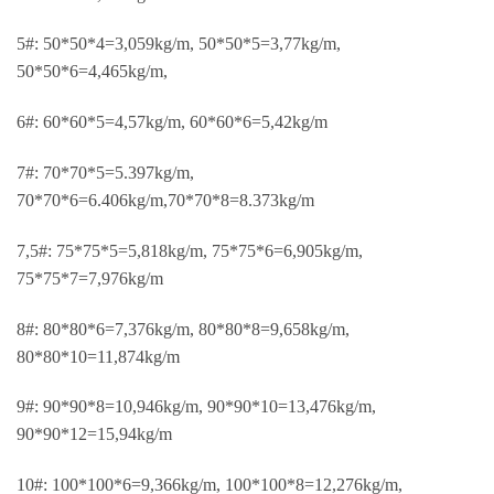
5#: 50*50*4=3,059kg/m, 50*50*5=3,77kg/m,
50*50*6=4,465kg/m,
6#: 60*60*5=4,57kg/m, 60*60*6=5,42kg/m
7#: 70*70*5=5.397kg/m,
70*70*6=6.406kg/m,70*70*8=8.373kg/m
7,5#: 75*75*5=5,818kg/m, 75*75*6=6,905kg/m,
75*75*7=7,976kg/m
8#: 80*80*6=7,376kg/m, 80*80*8=9,658kg/m,
80*80*10=11,874kg/m
9#: 90*90*8=10,946kg/m, 90*90*10=13,476kg/m,
90*90*12=15,94kg/m
10#: 100*100*6=9,366kg/m, 100*100*8=12,276kg/m,