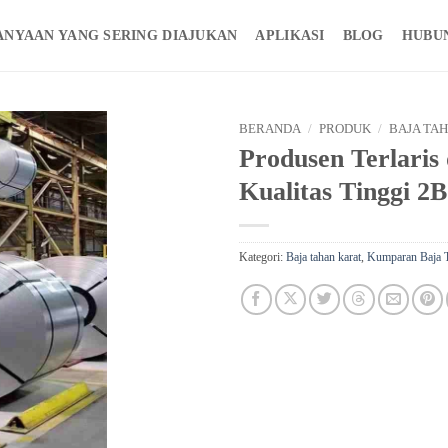
ANYAAN YANG SERING DIAJUKAN
APLIKASI
BLOG
HUBU
BERANDA
/
PRODUK
/
BAJA TA
Produsen Terlari
Kualitas Tinggi 2B
Kategori:
Baja tahan karat
,
Kumparan Baja T