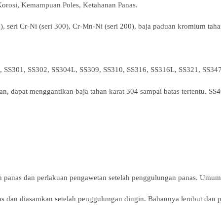
Korosi, Kemampuan Poles, Ketahanan Panas.
, seri Cr-Ni (seri 300), Cr-Mn-Ni (seri 200), baja paduan kromium tahan 
04, SS301, SS302, SS304L, SS309, SS310, SS316, SS316L, SS321, SS347
angan, dapat menggantikan baja tahan karat 304 sampai batas tertentu. 
 panas dan perlakuan pengawetan setelah penggulungan panas. Umumn
as dan diasamkan setelah penggulungan dingin. Bahannya lembut dan 