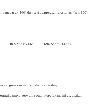
panas (seri 500) dan seri pengerasan presipitasi (seri 600).
.
SS408, SS409, SS410, SS416, SS420, SS430, SS440.
ya digunakan untuk bahan canai dingin.
permukaannya berwarna putih keperakan. Ini digunakan