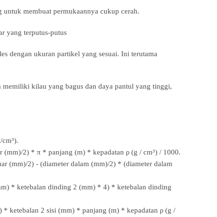
ung untuk membuat permukaannya cukup cerah.
ar yang terputus-putus
dengan ukuran partikel yang sesuai. Ini terutama
memiliki kilau yang bagus dan daya pantul yang tinggi,
g/cm³).
er (mm)/2) * π * panjang (m) * kepadatan ρ (g / cm³) / 1000.
luar (mm)/2) - (diameter dalam (mm)/2) * (diameter dalam
 (mm) * ketebalan dinding 2 (mm) * 4) * ketebalan dinding
mm) * ketebalan 2 sisi (mm) * panjang (m) * kepadatan ρ (g /