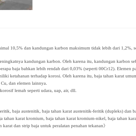
nimal 10,5% dan kandungan karbon maksimum tidak lebih dari 1,2%, s
eningkatnya kandungan karbon. Oleh karena itu, kandungan karbon seb
rapa baja bahkan lebih rendah dari 0,03% (seperti 00Cr12). Elemen p
miliki ketahanan terhadap korosi. Oleh karena itu, baja tahan karat 
 Cu, dan elemen lainnya.
orosif lemah seperti udara, uap, air, dll.
eritik, baja austenitik, baja tahan karat austenitik-feritik (dupleks) da
aja tahan karat kromium, baja tahan karat kromium-nikel, baja tahan ka
karat dan strip baja untuk peralatan penahan tekanan》