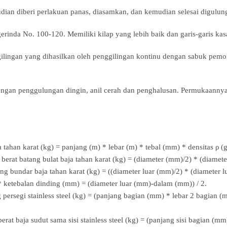
dian diberi perlakuan panas, diasamkan, dan kemudian selesai digul
erinda No. 100-120. Memiliki kilap yang lebih baik dan garis-garis kas
gan yang dihasilkan oleh penggilingan kontinu dengan sabuk pemoles 
ngan penggulungan dingin, anil cerah dan penghalusan. Permukaannya 
ja tahan karat (kg) = panjang (m) * lebar (m) * tebal (mm) * densitas ρ (
: berat batang bulat baja tahan karat (kg) = (diameter (mm)/2) * (diamet
ung bundar baja tahan karat (kg) = ((diameter luar (mm)/2) * (diameter 
** ketebalan dinding (mm) = (diameter luar (mm)-dalam (mm)) / 2.
ng persegi stainless steel (kg) = (panjang bagian (mm) * lebar 2 bagian
 berat baja sudut sama sisi stainless steel (kg) = (panjang sisi bagian (