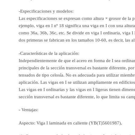
-Especificaciones y modelos:
Las especificaciones se expresan como altura × grosor de la 
ejemplo, viga en I nº 18 significa una viga en I con una altur
como 36a, 36b, 36c, etc. Se divide en viga I ordinaria, viga I 
dos primeras se fabrican en los tamaños 10-60, es decir, las 
-Características de la aplicación:
Independientemente de que el acero en forma de I sea ordinario
principales de la sección transversal es bastante diferente, 
tensados de tipo celosía. No es adecuada para utilizar miem
aplicación. Las vigas en I se utilizan ampliamente en edificios
Las vigas en I ordinarias y las vigas en I ligeras tienen dimen
sección transversal es bastante diferente, lo que limita su cam
- Ventajas:
Aspecto: Viga I laminada en caliente (YB(T)5601987),