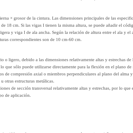
pierna × grosor de la cintura. Las dimensiones principales de las espec
a de 18 cm. Si las vigas I tienen la misma altura, se puede añadir el cód
ligera y viga I de ala ancha. Según la relación de altura entre el ala y el
alturas correspondientes son de 10 cm-60 cm.
 o ligero, debido a las dimensiones relativamente altas y estrechas de l
por lo que sólo puede utilizarse directamente para la flexión en el plan
bros de compresión axial o miembros perpendiculares al plano del alma
 u otras estructuras metálicas.
siones de sección transversal relativamente altas y estrechas, por lo que
po de aplicación.