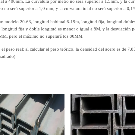
igual a 400mm. La curvatura por metro no será superior a 1,5mm, y la curv
 no será superior a 1,0 mm, y la curvatura total no será superior a 0,1%
 modelo 20-63, longitud habitual 6-19m, longitud fija, longitud doble: 
de longitud fija y doble longitud es menor o igual a 8M, y la desviació
 5MM, pero el máximo no superará los 80MM.
 el peso real: al calcular el peso teórico, la densidad del acero es de 7,
uadrado).