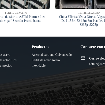
PERFIL DE ACERO
PERFIL DE ACERO
ecta de fábrica ASTM Normas I en
China Fábrica Venta Directa Viga
de viga I Sección Precio barato
De I 152×152 12m 6m Perfiles 
S235jr S275jr
Productos
Contacte con 
os acero
Acero al carbono
Galvanizado
Correo ele
de color. Los
Perfil de acero
Acero
admin@stee
y precios
inoxidable