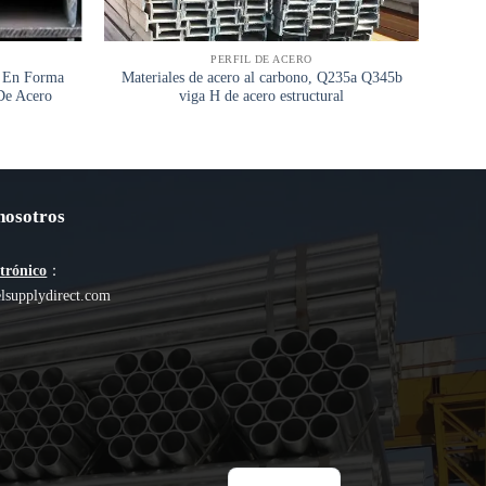
PERFIL DE ACERO
s En Forma
Materiales de acero al carbono, Q235a Q345b
Ta
De Acero
viga H de acero estructural
Lase
nosotros
ctrónico
：
lsupplydirect.com